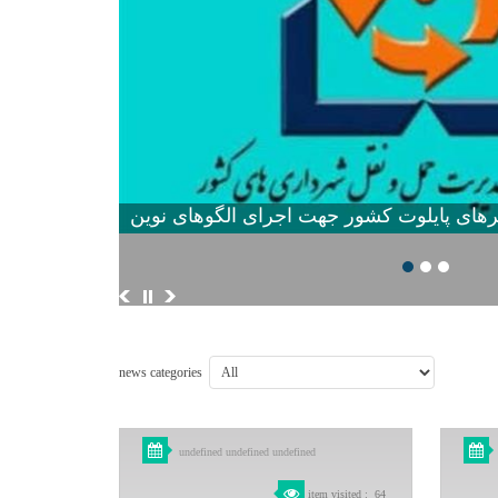
news categories
undefined undefined undefined
item visited
:
64