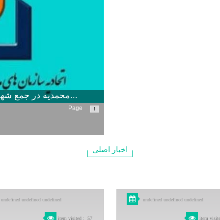
محمدیه در جمع شهرهای پایلوت كشور جهت اجرای الگوهای نوین...
Page
1
اخبار اصلی
undefined undefined undefined
undefined undefined undefined
item visited
:
57
item visit