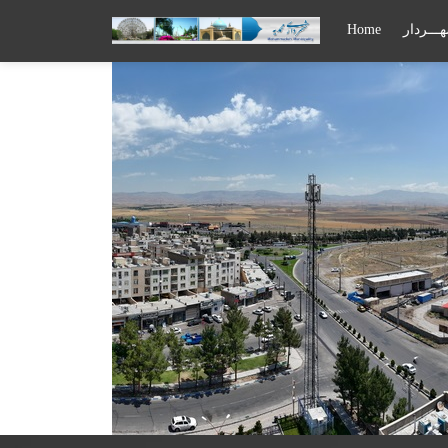
ـــردار
Home