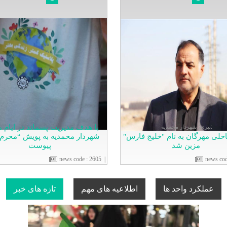
با هدف مدیریت پسماند در ایام 
پیری، شهردار محمدیه:
حلی مهرگان به نام "خلیج فارس"
شهردار محمدیه به پویش “محرم
مزین شد
پیوست
news code
:
2605
|
news co
عملکرد واحد ها
اطلاعیه های مهم
تازه های خبر