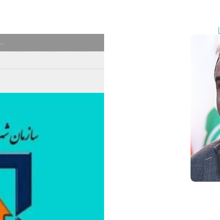
محمدیه در جمع شهرهای پایلوت كشور جهت اجرای الگوهای ن