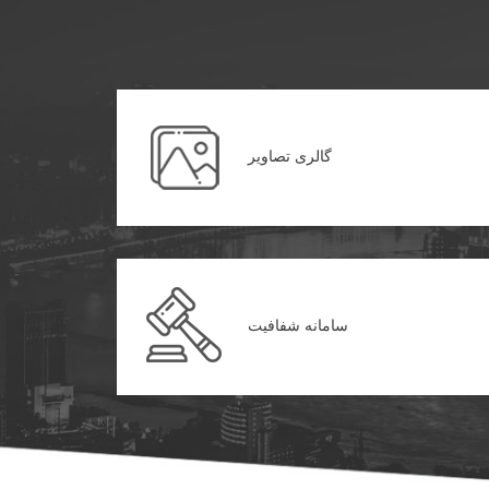
گالری تصاویر
سامانه شفافیت