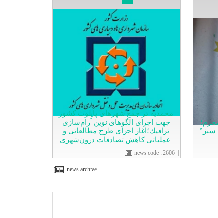
محمدیه در جمع شهرهای پایلوت كشور
محرم؛
جهت اجرای الگوهای نوین آرام‌سازی
 سبز”
ترافیك؛آغاز اجرای طرح مطالعاتی و
عملیاتی كاهش تصادفات درون‌شهری
news code
:
2606
|
news archive