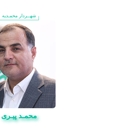
شهــردار محمـدیه
محمـد پیـری