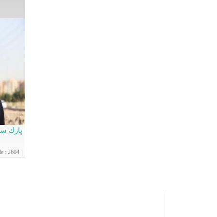
پارك سا
de
:
2604
|