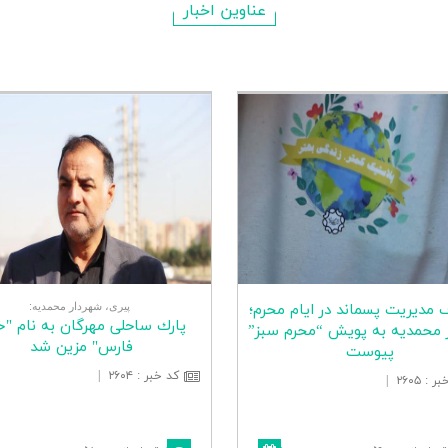
عناوین اخبار
 مدیریت پسماند در ایام محرم؛
پیری، شهردار محمدیه:
پارك ساحلی مهرگان به نام "خ
 محمدیه به پویش “محرم سبز”
فارس" مزین شد
پیوست
کد خبر
:
۲۶۰۴
|
بر
:
۲۶۰۵
|