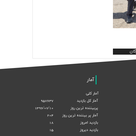
گان
آمار
آمار کلی
آمار کل بازدید
957637
پربیننده ترین روز
1396/07/10
آمار پر بيننده ترين روز
204
بازديد امروز
18
بازديد ديروز
15