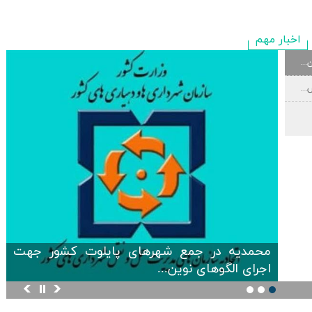
اخبار مهم
..
..
با هدف مدیریت پسماند در ایام محرم؛ شهردار
محمدیه به پویش...