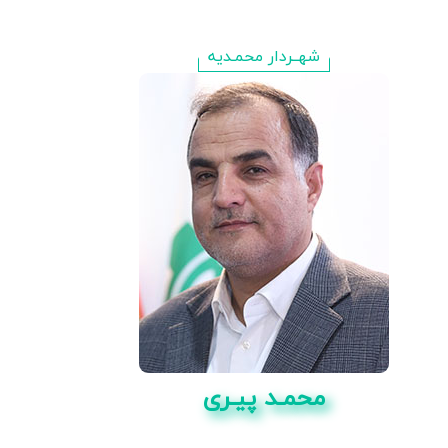
شهــردار محمـدیه
محمـد پیـری