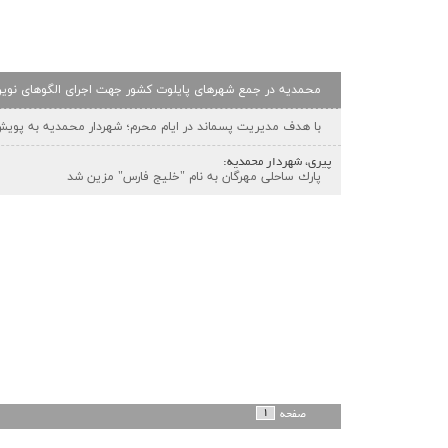
محمدیه در جمع شهرهای پایلوت كشور جهت اجرای الگوهای نوین.
با هدف مدیریت پسماند در ایام محرم؛ شهردار محمدیه به پویش.
پیری، شهردار محمدیه:
پارك ساحلی مهرگان به نام "خلیج فارس" مزین شد
1
صفحه